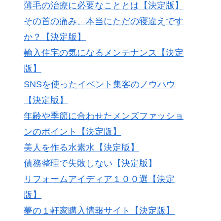
薄毛の治療に必要なこととは【決定版】
その首の痛み、本当にただの寝違えです
か？【決定版】
輸入住宅の気になるメンテナンス【決定
版】
SNSを使ったイベント集客のノウハウ
【決定版】
年齢や季節に合わせたメンズファッショ
ンのポイント【決定版】
美人を作る水素水【決定版】
債務整理で失敗しない【決定版】
リフォームアイディア１００選【決定
版】
夢の１軒家購入情報サイト【決定版】