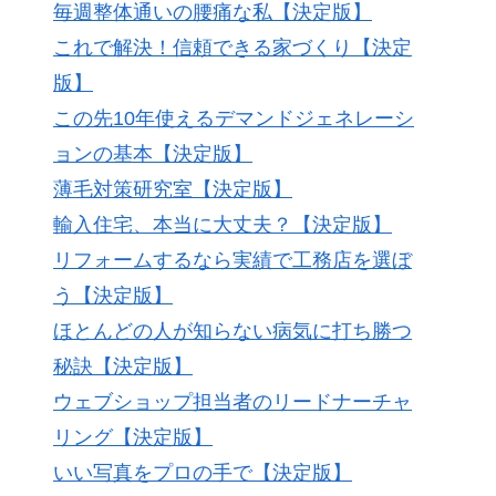
毎週整体通いの腰痛な私【決定版】
これで解決！信頼できる家づくり【決定
版】
この先10年使えるデマンドジェネレーシ
ョンの基本【決定版】
薄毛対策研究室【決定版】
輸入住宅、本当に大丈夫？【決定版】
リフォームするなら実績で工務店を選ぼ
う【決定版】
ほとんどの人が知らない病気に打ち勝つ
秘訣【決定版】
ウェブショップ担当者のリードナーチャ
リング【決定版】
いい写真をプロの手で【決定版】