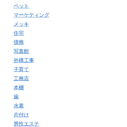
ペット
マーケティング
メッキ
住宅
債務
写真館
外構工事
子育て
工務店
本棚
歯
水素
片付け
男性エステ