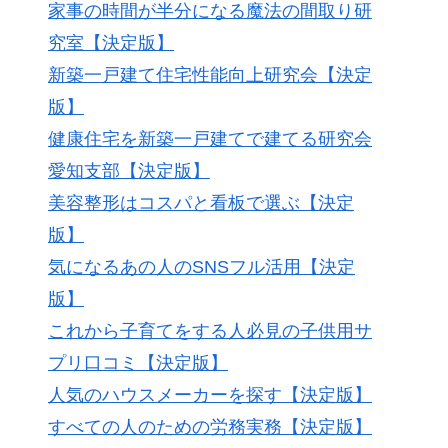
家事の時間が半分になる魔法の間取り研
究室【決定版】
新築一戸建て住宅性能向上研究会【決定
版】
健康住宅を新築一戸建てで建てる研究会
愛知支部【決定版】
美容整形はコスパと看板で選ぶ【決定
版】
気になるあの人のSNSフル活用【決定
版】
これから子育てをする人必見の子供用サ
プリ口コミ【決定版】
人気のハウスメーカーを探す【決定版】
すべての人のための労務実務【決定版】