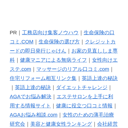
PR｜
工務店向け集客ノウハウ
｜
生命保険の口
コミ.COM
｜
生命保険の選び方
｜
クレジットカ
ードの即日発行じゃけん
｜
お家の見直ししま専
科
｜
健康マニアによる無病ライフ
｜
女性向けエ
ステ.com
｜
マッサージのリアル口コミ.com
｜
住宅リフォーム相互リンク集
｜
英語上達の秘訣
｜
英語上達の秘訣
｜
ダイエットチャレンジ
｜
AGAでお悩み解決
｜
エステサロンを上手に利
用する情報サイト
｜
健康に役立つ口コミ情報
｜
AGAお悩み相談.com
｜
女性のための薄毛治療
研究会
｜
美容と健康女性ランキング
｜
会社経営