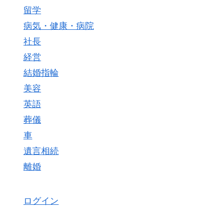
留学
病気・健康・病院
社長
経営
結婚指輪
美容
英語
葬儀
車
遺言相続
離婚
ログイン