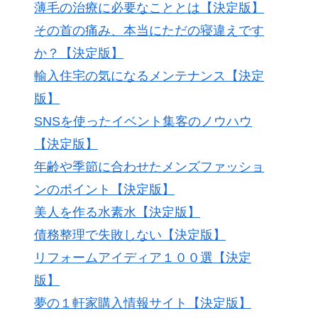
薄毛の治療に必要なこととは【決定版】
その首の痛み、本当にただの寝違えです
か？【決定版】
輸入住宅の気になるメンテナンス【決定
版】
SNSを使ったイベント集客のノウハウ
【決定版】
年齢や季節に合わせたメンズファッショ
ンのポイント【決定版】
美人を作る水素水【決定版】
債務整理で失敗しない【決定版】
リフォームアイディア１００選【決定
版】
夢の１軒家購入情報サイト【決定版】