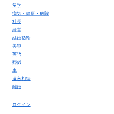
留学
病気・健康・病院
社長
経営
結婚指輪
美容
英語
葬儀
車
遺言相続
離婚
ログイン