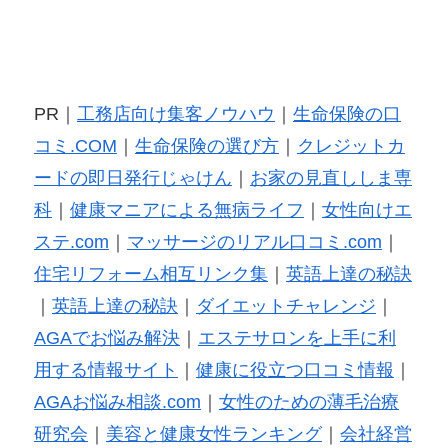
PR｜
工務店向け集客ノウハウ
｜
生命保険の口
コミ.COM
｜
生命保険の選び方
｜
クレジットカ
ードの即日発行じゃけん
｜
お家の見直ししま専
科
｜
健康マニアによる無病ライフ
｜
女性向けエ
ステ.com
｜
マッサージのリアル口コミ.com
｜
住宅リフォーム相互リンク集
｜
英語上達の秘訣
｜
英語上達の秘訣
｜
ダイエットチャレンジ
｜
AGAでお悩み解決
｜
エステサロンを上手に利
用する情報サイト
｜
健康に役立つ口コミ情報
｜
AGAお悩み相談.com
｜
女性のための薄毛治療
研究会
｜
美容と健康女性ランキング
｜
会社経営