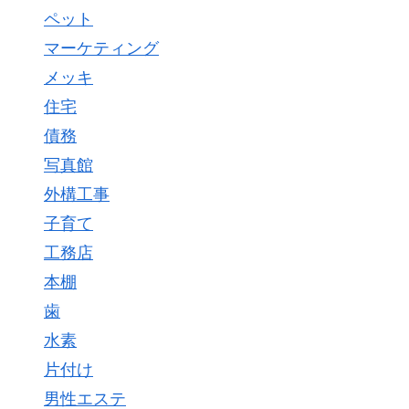
ペット
マーケティング
メッキ
住宅
債務
写真館
外構工事
子育て
工務店
本棚
歯
水素
片付け
男性エステ