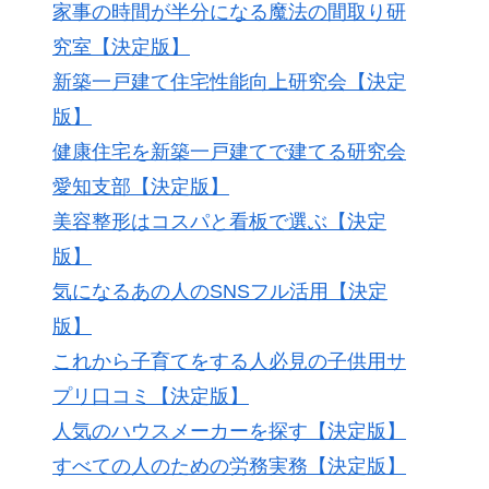
家事の時間が半分になる魔法の間取り研
究室【決定版】
新築一戸建て住宅性能向上研究会【決定
版】
健康住宅を新築一戸建てで建てる研究会
愛知支部【決定版】
美容整形はコスパと看板で選ぶ【決定
版】
気になるあの人のSNSフル活用【決定
版】
これから子育てをする人必見の子供用サ
プリ口コミ【決定版】
人気のハウスメーカーを探す【決定版】
すべての人のための労務実務【決定版】