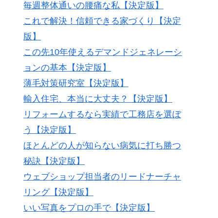
毎週整体通いの腰痛な私【決定版】
これで解決！信頼できる家づくり【決定
版】
この先10年使えるデマンドジェネレーシ
ョンの基本【決定版】
薄毛対策研究室【決定版】
輸入住宅、本当に大丈夫？【決定版】
リフォームするなら実績で工務店を選ぼ
う【決定版】
ほとんどの人が知らない病気に打ち勝つ
秘訣【決定版】
ウェブショップ担当者のリードナーチャ
リング【決定版】
いい写真をプロの手で【決定版】