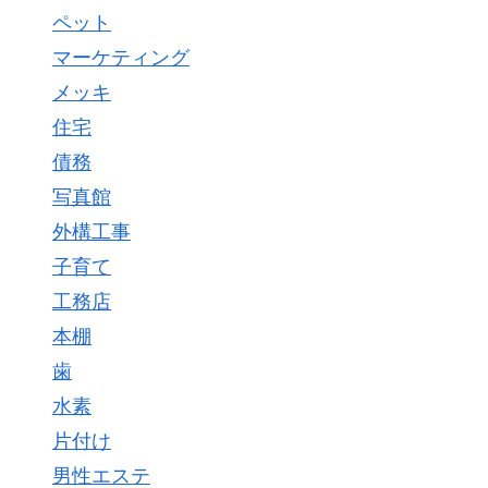
ペット
マーケティング
メッキ
住宅
債務
写真館
外構工事
子育て
工務店
本棚
歯
水素
片付け
男性エステ