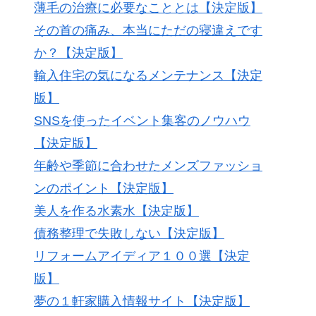
薄毛の治療に必要なこととは【決定版】
その首の痛み、本当にただの寝違えです
か？【決定版】
輸入住宅の気になるメンテナンス【決定
版】
SNSを使ったイベント集客のノウハウ
【決定版】
年齢や季節に合わせたメンズファッショ
ンのポイント【決定版】
美人を作る水素水【決定版】
債務整理で失敗しない【決定版】
リフォームアイディア１００選【決定
版】
夢の１軒家購入情報サイト【決定版】