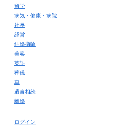
留学
病気・健康・病院
社長
経営
結婚指輪
美容
英語
葬儀
車
遺言相続
離婚
ログイン