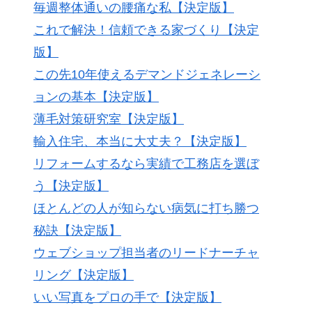
毎週整体通いの腰痛な私【決定版】
これで解決！信頼できる家づくり【決定
版】
この先10年使えるデマンドジェネレーシ
ョンの基本【決定版】
薄毛対策研究室【決定版】
輸入住宅、本当に大丈夫？【決定版】
リフォームするなら実績で工務店を選ぼ
う【決定版】
ほとんどの人が知らない病気に打ち勝つ
秘訣【決定版】
ウェブショップ担当者のリードナーチャ
リング【決定版】
いい写真をプロの手で【決定版】