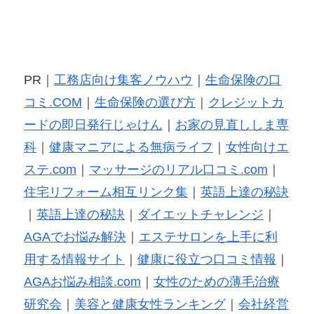
PR｜
工務店向け集客ノウハウ
｜
生命保険の口
コミ.COM
｜
生命保険の選び方
｜
クレジットカ
ードの即日発行じゃけん
｜
お家の見直ししま専
科
｜
健康マニアによる無病ライフ
｜
女性向けエ
ステ.com
｜
マッサージのリアル口コミ.com
｜
住宅リフォーム相互リンク集
｜
英語上達の秘訣
｜
英語上達の秘訣
｜
ダイエットチャレンジ
｜
AGAでお悩み解決
｜
エステサロンを上手に利
用する情報サイト
｜
健康に役立つ口コミ情報
｜
AGAお悩み相談.com
｜
女性のための薄毛治療
研究会
｜
美容と健康女性ランキング
｜
会社経営