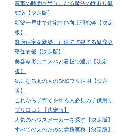
家事の時間が半分になる魔法の間取り研
究室【決定版】
新築一戸建て住宅性能向上研究会【決定
版】
健康住宅を新築一戸建てで建てる研究会
愛知支部【決定版】
美容整形はコスパと看板で選ぶ【決定
版】
気になるあの人のSNSフル活用【決定
版】
これから子育てをする人必見の子供用サ
プリ口コミ【決定版】
人気のハウスメーカーを探す【決定版】
すべての人のための労務実務【決定版】