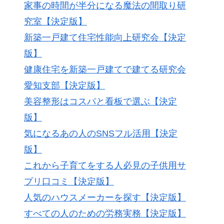
家事の時間が半分になる魔法の間取り研
究室【決定版】
新築一戸建て住宅性能向上研究会【決定
版】
健康住宅を新築一戸建てで建てる研究会
愛知支部【決定版】
美容整形はコスパと看板で選ぶ【決定
版】
気になるあの人のSNSフル活用【決定
版】
これから子育てをする人必見の子供用サ
プリ口コミ【決定版】
人気のハウスメーカーを探す【決定版】
すべての人のための労務実務【決定版】