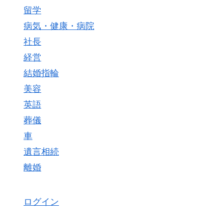
留学
病気・健康・病院
社長
経営
結婚指輪
美容
英語
葬儀
車
遺言相続
離婚
ログイン