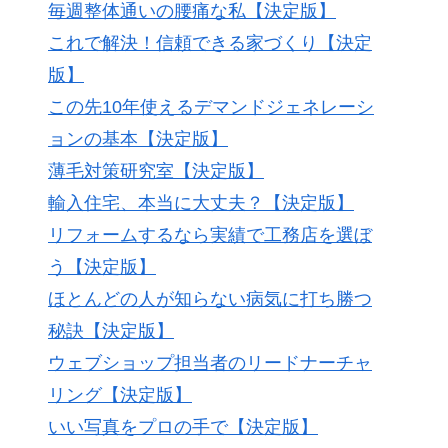
毎週整体通いの腰痛な私【決定版】
これで解決！信頼できる家づくり【決定
版】
この先10年使えるデマンドジェネレーシ
ョンの基本【決定版】
薄毛対策研究室【決定版】
輸入住宅、本当に大丈夫？【決定版】
リフォームするなら実績で工務店を選ぼ
う【決定版】
ほとんどの人が知らない病気に打ち勝つ
秘訣【決定版】
ウェブショップ担当者のリードナーチャ
リング【決定版】
いい写真をプロの手で【決定版】