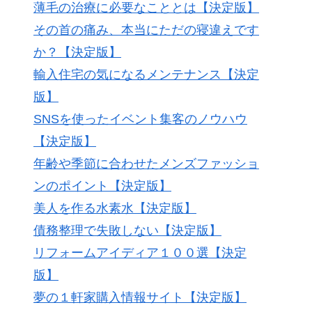
薄毛の治療に必要なこととは【決定版】
その首の痛み、本当にただの寝違えです
か？【決定版】
輸入住宅の気になるメンテナンス【決定
版】
SNSを使ったイベント集客のノウハウ
【決定版】
年齢や季節に合わせたメンズファッショ
ンのポイント【決定版】
美人を作る水素水【決定版】
債務整理で失敗しない【決定版】
リフォームアイディア１００選【決定
版】
夢の１軒家購入情報サイト【決定版】