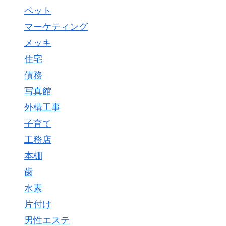
ペット
マーケティング
メッキ
住宅
債務
写真館
外構工事
子育て
工務店
本棚
歯
水素
片付け
男性エステ