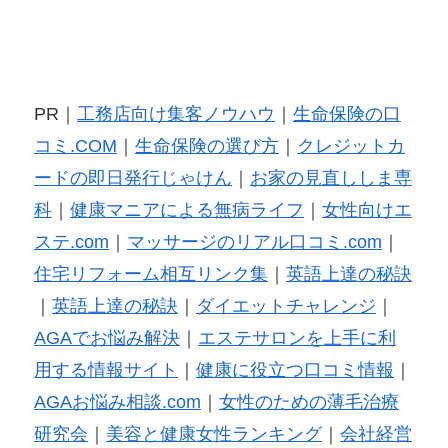
PR｜
工務店向け集客ノウハウ
｜
生命保険の口
コミ.COM
｜
生命保険の選び方
｜
クレジットカ
ードの即日発行じゃけん
｜
お家の見直ししま専
科
｜
健康マニアによる無病ライフ
｜
女性向けエ
ステ.com
｜
マッサージのリアル口コミ.com
｜
住宅リフォーム相互リンク集
｜
英語上達の秘訣
｜
英語上達の秘訣
｜
ダイエットチャレンジ
｜
AGAでお悩み解決
｜
エステサロンを上手に利
用する情報サイト
｜
健康に役立つ口コミ情報
｜
AGAお悩み相談.com
｜
女性のための薄毛治療
研究会
｜
美容と健康女性ランキング
｜
会社経営