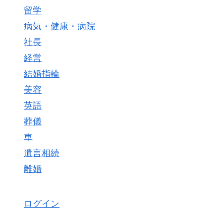
留学
病気・健康・病院
社長
経営
結婚指輪
美容
英語
葬儀
車
遺言相続
離婚
ログイン