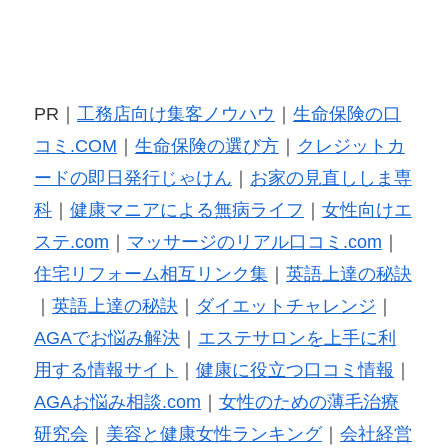
PR｜
工務店向け集客ノウハウ
｜
生命保険の口
コミ.COM
｜
生命保険の選び方
｜
クレジットカ
ードの即日発行じゃけん
｜
お家の見直ししま専
科
｜
健康マニアによる無病ライフ
｜
女性向けエ
ステ.com
｜
マッサージのリアル口コミ.com
｜
住宅リフォーム相互リンク集
｜
英語上達の秘訣
｜
英語上達の秘訣
｜
ダイエットチャレンジ
｜
AGAでお悩み解決
｜
エステサロンを上手に利
用する情報サイト
｜
健康に役立つ口コミ情報
｜
AGAお悩み相談.com
｜
女性のための薄毛治療
研究会
｜
美容と健康女性ランキング
｜
会社経営