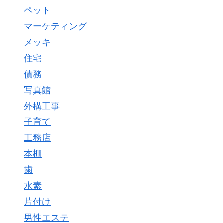
ペット
マーケティング
メッキ
住宅
債務
写真館
外構工事
子育て
工務店
本棚
歯
水素
片付け
男性エステ