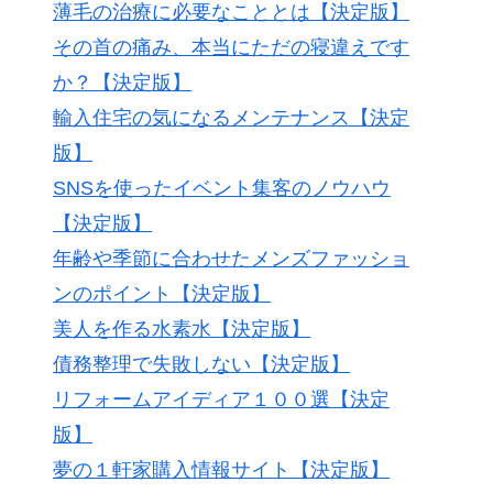
薄毛の治療に必要なこととは【決定版】
その首の痛み、本当にただの寝違えです
か？【決定版】
輸入住宅の気になるメンテナンス【決定
版】
SNSを使ったイベント集客のノウハウ
【決定版】
年齢や季節に合わせたメンズファッショ
ンのポイント【決定版】
美人を作る水素水【決定版】
債務整理で失敗しない【決定版】
リフォームアイディア１００選【決定
版】
夢の１軒家購入情報サイト【決定版】