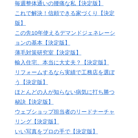
毎週整体通いの腰痛な私【決定版】
これで解決！信頼できる家づくり【決定
版】
この先10年使えるデマンドジェネレーシ
ョンの基本【決定版】
薄毛対策研究室【決定版】
輸入住宅、本当に大丈夫？【決定版】
リフォームするなら実績で工務店を選ぼ
う【決定版】
ほとんどの人が知らない病気に打ち勝つ
秘訣【決定版】
ウェブショップ担当者のリードナーチャ
リング【決定版】
いい写真をプロの手で【決定版】