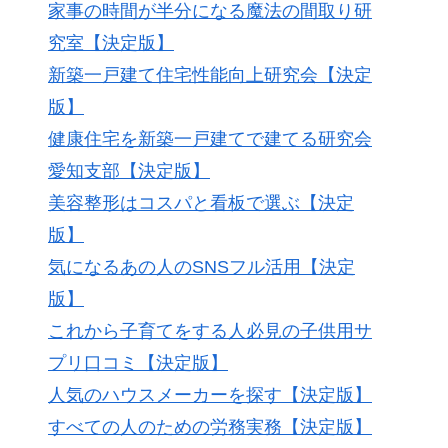
家事の時間が半分になる魔法の間取り研
究室【決定版】
新築一戸建て住宅性能向上研究会【決定
版】
健康住宅を新築一戸建てで建てる研究会
愛知支部【決定版】
美容整形はコスパと看板で選ぶ【決定
版】
気になるあの人のSNSフル活用【決定
版】
これから子育てをする人必見の子供用サ
プリ口コミ【決定版】
人気のハウスメーカーを探す【決定版】
すべての人のための労務実務【決定版】