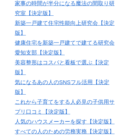
家事の時間が半分になる魔法の間取り研
究室【決定版】
新築一戸建て住宅性能向上研究会【決定
版】
健康住宅を新築一戸建てで建てる研究会
愛知支部【決定版】
美容整形はコスパと看板で選ぶ【決定
版】
気になるあの人のSNSフル活用【決定
版】
これから子育てをする人必見の子供用サ
プリ口コミ【決定版】
人気のハウスメーカーを探す【決定版】
すべての人のための労務実務【決定版】