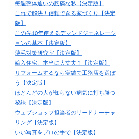
毎週整体通いの腰痛な私【決定版】
これで解決！信頼できる家づくり【決定
版】
この先10年使えるデマンドジェネレーシ
ョンの基本【決定版】
薄毛対策研究室【決定版】
輸入住宅、本当に大丈夫？【決定版】
リフォームするなら実績で工務店を選ぼ
う【決定版】
ほとんどの人が知らない病気に打ち勝つ
秘訣【決定版】
ウェブショップ担当者のリードナーチャ
リング【決定版】
いい写真をプロの手で【決定版】