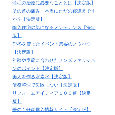
薄毛の治療に必要なこととは【決定版】
その首の痛み、本当にただの寝違えです
か？【決定版】
輸入住宅の気になるメンテナンス【決定
版】
SNSを使ったイベント集客のノウハウ
【決定版】
年齢や季節に合わせたメンズファッショ
ンのポイント【決定版】
美人を作る水素水【決定版】
債務整理で失敗しない【決定版】
リフォームアイディア１００選【決定
版】
夢の１軒家購入情報サイト【決定版】