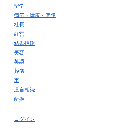
留学
病気・健康・病院
社長
経営
結婚指輪
美容
英語
葬儀
車
遺言相続
離婚
ログイン