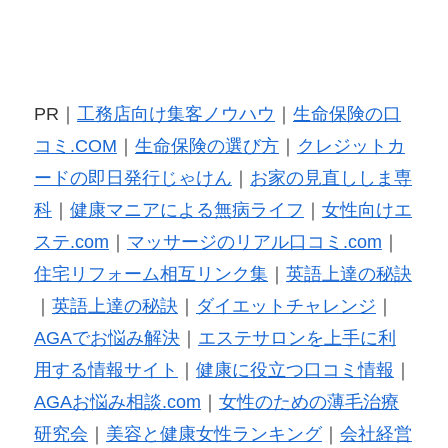
PR｜
工務店向け集客ノウハウ
｜
生命保険の口
コミ.COM
｜
生命保険の選び方
｜
クレジットカ
ードの即日発行じゃけん
｜
お家の見直ししま専
科
｜
健康マニアによる無病ライフ
｜
女性向けエ
ステ.com
｜
マッサージのリアル口コミ.com
｜
住宅リフォーム相互リンク集
｜
英語上達の秘訣
｜
英語上達の秘訣
｜
ダイエットチャレンジ
｜
AGAでお悩み解決
｜
エステサロンを上手に利
用する情報サイト
｜
健康に役立つ口コミ情報
｜
AGAお悩み相談.com
｜
女性のための薄毛治療
研究会
｜
美容と健康女性ランキング
｜
会社経営