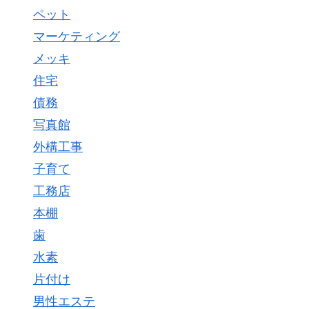
ペット
マーケティング
メッキ
住宅
債務
写真館
外構工事
子育て
工務店
本棚
歯
水素
片付け
男性エステ