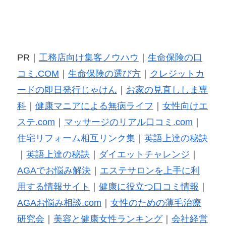
PR｜
工務店向け集客ノウハウ
｜
生命保険の口
コミ.COM
｜
生命保険の選び方
｜
クレジットカ
ードの即日発行じゃけん
｜
お家の見直ししま専
科
｜
健康マニアによる無病ライフ
｜
女性向けエ
ステ.com
｜
マッサージのリアル口コミ.com
｜
住宅リフォーム相互リンク集
｜
英語上達の秘訣
｜
英語上達の秘訣
｜
ダイエットチャレンジ
｜
AGAでお悩み解決
｜
エステサロンを上手に利
用する情報サイト
｜
健康に役立つ口コミ情報
｜
AGAお悩み相談.com
｜
女性のための薄毛治療
研究会
｜
美容と健康女性ランキング
｜
会社経営