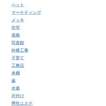
ペット
マーケティング
メッキ
住宅
債務
写真館
外構工事
子育て
工務店
本棚
歯
水素
片付け
男性エステ