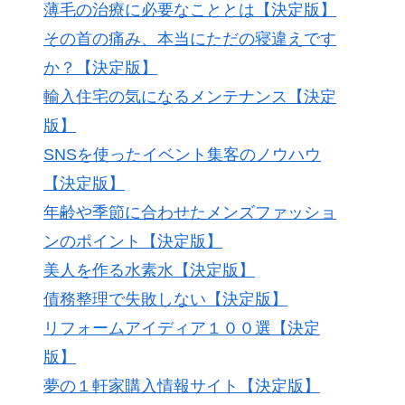
薄毛の治療に必要なこととは【決定版】
その首の痛み、本当にただの寝違えです
か？【決定版】
輸入住宅の気になるメンテナンス【決定
版】
SNSを使ったイベント集客のノウハウ
【決定版】
年齢や季節に合わせたメンズファッショ
ンのポイント【決定版】
美人を作る水素水【決定版】
債務整理で失敗しない【決定版】
リフォームアイディア１００選【決定
版】
夢の１軒家購入情報サイト【決定版】