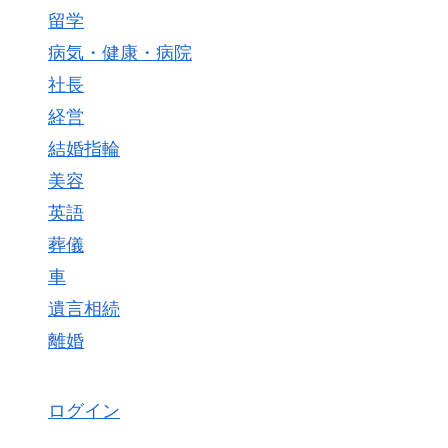
留学
病気・健康・病院
社長
経営
結婚指輪
美容
英語
葬儀
車
遺言相続
離婚
ログイン