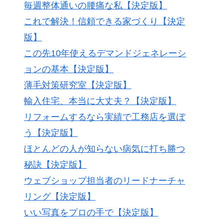
毎週整体通いの腰痛な私【決定版】
これで解決！信頼できる家づくり【決定
版】
この先10年使えるデマンドジェネレーシ
ョンの基本【決定版】
薄毛対策研究室【決定版】
輸入住宅、本当に大丈夫？【決定版】
リフォームするなら実績で工務店を選ぼ
う【決定版】
ほとんどの人が知らない病気に打ち勝つ
秘訣【決定版】
ウェブショップ担当者のリードナーチャ
リング【決定版】
いい写真をプロの手で【決定版】