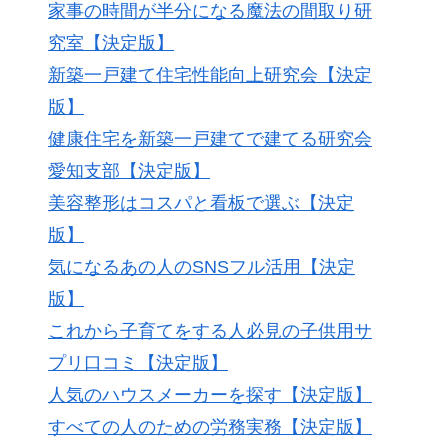
家事の時間が半分になる魔法の間取り研
究室【決定版】
新築一戸建て住宅性能向上研究会【決定
版】
健康住宅を新築一戸建てで建てる研究会
愛知支部【決定版】
美容整形はコスパと看板で選ぶ【決定
版】
気になるあの人のSNSフル活用【決定
版】
これから子育てをする人必見の子供用サ
プリ口コミ【決定版】
人気のハウスメーカーを探す【決定版】
すべての人のための労務実務【決定版】