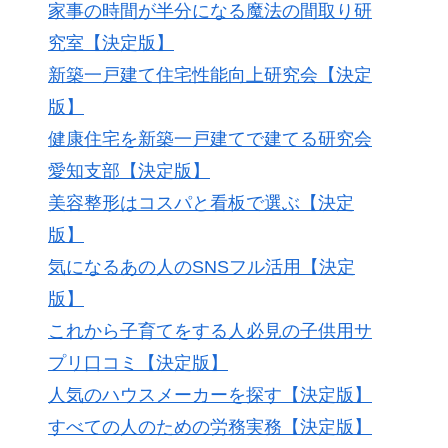
家事の時間が半分になる魔法の間取り研
究室【決定版】
新築一戸建て住宅性能向上研究会【決定
版】
健康住宅を新築一戸建てで建てる研究会
愛知支部【決定版】
美容整形はコスパと看板で選ぶ【決定
版】
気になるあの人のSNSフル活用【決定
版】
これから子育てをする人必見の子供用サ
プリ口コミ【決定版】
人気のハウスメーカーを探す【決定版】
すべての人のための労務実務【決定版】