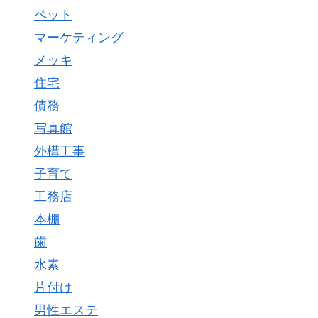
ペット
マーケティング
メッキ
住宅
債務
写真館
外構工事
子育て
工務店
本棚
歯
水素
片付け
男性エステ