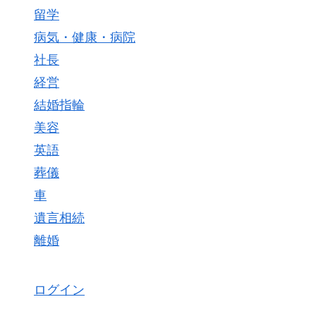
留学
病気・健康・病院
社長
経営
結婚指輪
美容
英語
葬儀
車
遺言相続
離婚
ログイン