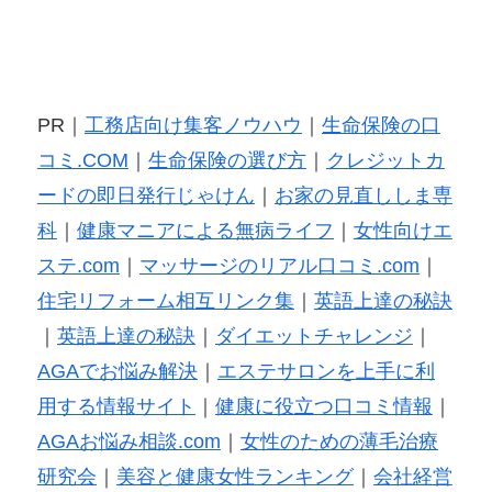
PR｜
工務店向け集客ノウハウ
｜
生命保険の口
コミ.COM
｜
生命保険の選び方
｜
クレジットカ
ードの即日発行じゃけん
｜
お家の見直ししま専
科
｜
健康マニアによる無病ライフ
｜
女性向けエ
ステ.com
｜
マッサージのリアル口コミ.com
｜
住宅リフォーム相互リンク集
｜
英語上達の秘訣
｜
英語上達の秘訣
｜
ダイエットチャレンジ
｜
AGAでお悩み解決
｜
エステサロンを上手に利
用する情報サイト
｜
健康に役立つ口コミ情報
｜
AGAお悩み相談.com
｜
女性のための薄毛治療
研究会
｜
美容と健康女性ランキング
｜
会社経営