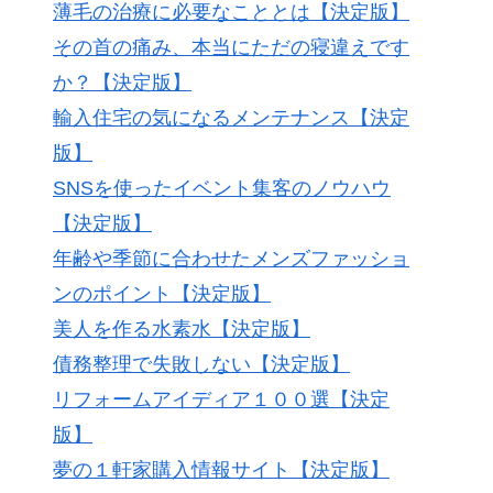
薄毛の治療に必要なこととは【決定版】
その首の痛み、本当にただの寝違えです
か？【決定版】
輸入住宅の気になるメンテナンス【決定
版】
SNSを使ったイベント集客のノウハウ
【決定版】
年齢や季節に合わせたメンズファッショ
ンのポイント【決定版】
美人を作る水素水【決定版】
債務整理で失敗しない【決定版】
リフォームアイディア１００選【決定
版】
夢の１軒家購入情報サイト【決定版】