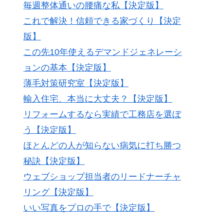
毎週整体通いの腰痛な私【決定版】
これで解決！信頼できる家づくり【決定
版】
この先10年使えるデマンドジェネレーシ
ョンの基本【決定版】
薄毛対策研究室【決定版】
輸入住宅、本当に大丈夫？【決定版】
リフォームするなら実績で工務店を選ぼ
う【決定版】
ほとんどの人が知らない病気に打ち勝つ
秘訣【決定版】
ウェブショップ担当者のリードナーチャ
リング【決定版】
いい写真をプロの手で【決定版】