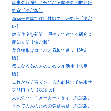
家事の時間が半分になる魔法の間取り研
究室【決定版】
新築一戸建て住宅性能向上研究会【決定
版】
健康住宅を新築一戸建てで建てる研究会
愛知支部【決定版】
美容整形はコスパと看板で選ぶ【決定
版】
気になるあの人のSNSフル活用【決定
版】
これから子育てをする人必見の子供用サ
プリ口コミ【決定版】
人気のハウスメーカーを探す【決定版】
すべての人のための労務実務【決定版】