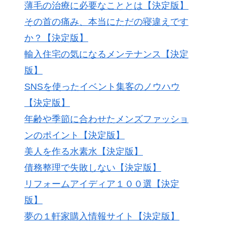
薄毛の治療に必要なこととは【決定版】
その首の痛み、本当にただの寝違えです
か？【決定版】
輸入住宅の気になるメンテナンス【決定
版】
SNSを使ったイベント集客のノウハウ
【決定版】
年齢や季節に合わせたメンズファッショ
ンのポイント【決定版】
美人を作る水素水【決定版】
債務整理で失敗しない【決定版】
リフォームアイディア１００選【決定
版】
夢の１軒家購入情報サイト【決定版】