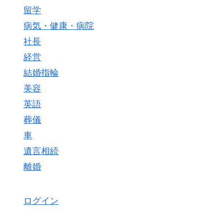
留学
病気・健康・病院
社長
経営
結婚指輪
美容
英語
葬儀
車
遺言相続
離婚
ログイン