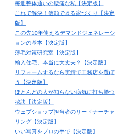
毎週整体通いの腰痛な私【決定版】
これで解決！信頼できる家づくり【決定
版】
この先10年使えるデマンドジェネレーシ
ョンの基本【決定版】
薄毛対策研究室【決定版】
輸入住宅、本当に大丈夫？【決定版】
リフォームするなら実績で工務店を選ぼ
う【決定版】
ほとんどの人が知らない病気に打ち勝つ
秘訣【決定版】
ウェブショップ担当者のリードナーチャ
リング【決定版】
いい写真をプロの手で【決定版】