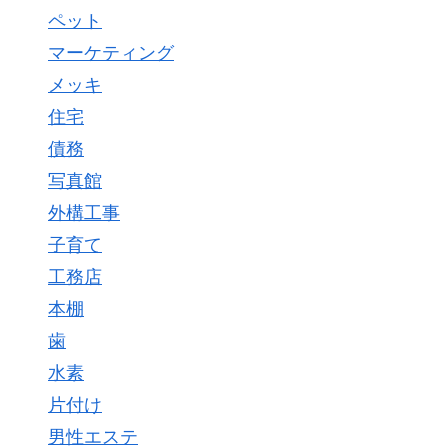
ペット
マーケティング
メッキ
住宅
債務
写真館
外構工事
子育て
工務店
本棚
歯
水素
片付け
男性エステ