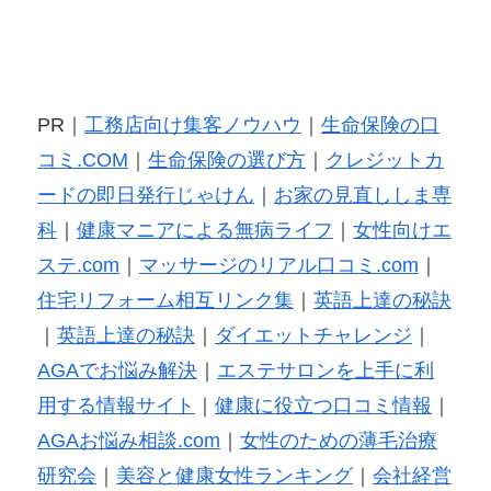
PR｜
工務店向け集客ノウハウ
｜
生命保険の口
コミ.COM
｜
生命保険の選び方
｜
クレジットカ
ードの即日発行じゃけん
｜
お家の見直ししま専
科
｜
健康マニアによる無病ライフ
｜
女性向けエ
ステ.com
｜
マッサージのリアル口コミ.com
｜
住宅リフォーム相互リンク集
｜
英語上達の秘訣
｜
英語上達の秘訣
｜
ダイエットチャレンジ
｜
AGAでお悩み解決
｜
エステサロンを上手に利
用する情報サイト
｜
健康に役立つ口コミ情報
｜
AGAお悩み相談.com
｜
女性のための薄毛治療
研究会
｜
美容と健康女性ランキング
｜
会社経営