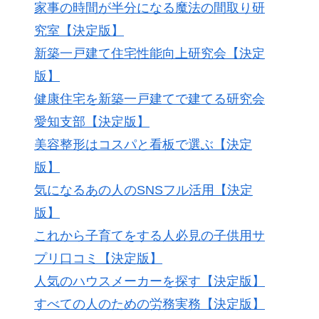
家事の時間が半分になる魔法の間取り研
究室【決定版】
新築一戸建て住宅性能向上研究会【決定
版】
健康住宅を新築一戸建てで建てる研究会
愛知支部【決定版】
美容整形はコスパと看板で選ぶ【決定
版】
気になるあの人のSNSフル活用【決定
版】
これから子育てをする人必見の子供用サ
プリ口コミ【決定版】
人気のハウスメーカーを探す【決定版】
すべての人のための労務実務【決定版】