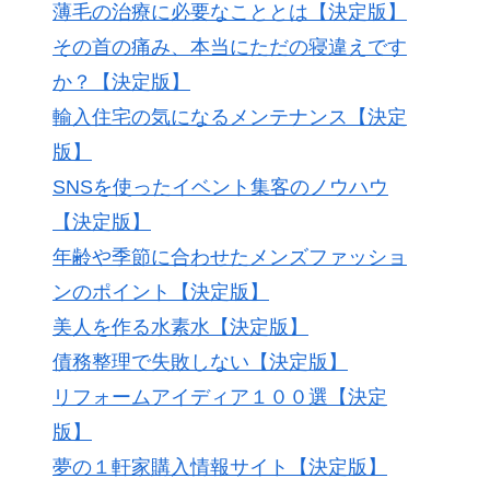
薄毛の治療に必要なこととは【決定版】
その首の痛み、本当にただの寝違えです
か？【決定版】
輸入住宅の気になるメンテナンス【決定
版】
SNSを使ったイベント集客のノウハウ
【決定版】
年齢や季節に合わせたメンズファッショ
ンのポイント【決定版】
美人を作る水素水【決定版】
債務整理で失敗しない【決定版】
リフォームアイディア１００選【決定
版】
夢の１軒家購入情報サイト【決定版】