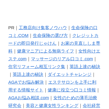
PR｜
工務店向け集客ノウハウ
｜
生命保険の口
コミ.COM
｜
生命保険の選び方
｜
クレジットカ
ードの即日発行じゃけん
｜
お家の見直ししま専
科
｜
健康マニアによる無病ライフ
｜
女性向けエ
ステ.com
｜
マッサージのリアル口コミ.com
｜
住宅リフォーム相互リンク集
｜
英語上達の秘訣
｜
英語上達の秘訣
｜
ダイエットチャレンジ
｜
AGAでお悩み解決
｜
エステサロンを上手に利
用する情報サイト
｜
健康に役立つ口コミ情報
｜
AGAお悩み相談.com
｜
女性のための薄毛治療
研究会
｜
美容と健康女性ランキング
｜
会社経営