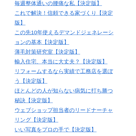
毎週整体通いの腰痛な私【決定版】
これで解決！信頼できる家づくり【決定
版】
この先10年使えるデマンドジェネレーシ
ョンの基本【決定版】
薄毛対策研究室【決定版】
輸入住宅、本当に大丈夫？【決定版】
リフォームするなら実績で工務店を選ぼ
う【決定版】
ほとんどの人が知らない病気に打ち勝つ
秘訣【決定版】
ウェブショップ担当者のリードナーチャ
リング【決定版】
いい写真をプロの手で【決定版】