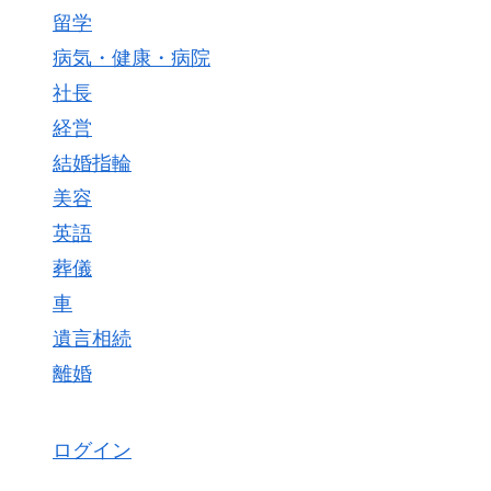
留学
病気・健康・病院
社長
経営
結婚指輪
美容
英語
葬儀
車
遺言相続
離婚
ログイン