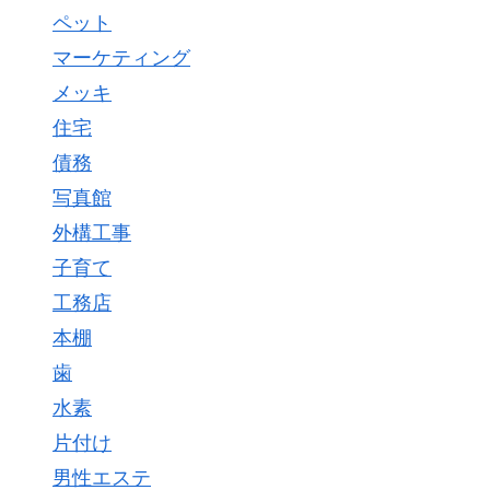
ペット
マーケティング
メッキ
住宅
債務
写真館
外構工事
子育て
工務店
本棚
歯
水素
片付け
男性エステ