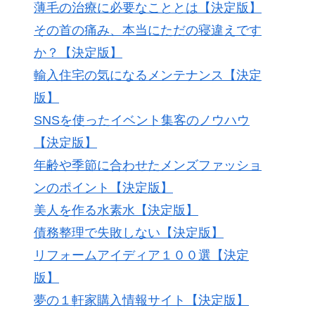
薄毛の治療に必要なこととは【決定版】
その首の痛み、本当にただの寝違えです
か？【決定版】
輸入住宅の気になるメンテナンス【決定
版】
SNSを使ったイベント集客のノウハウ
【決定版】
年齢や季節に合わせたメンズファッショ
ンのポイント【決定版】
美人を作る水素水【決定版】
債務整理で失敗しない【決定版】
リフォームアイディア１００選【決定
版】
夢の１軒家購入情報サイト【決定版】