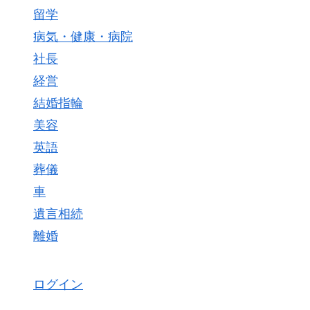
留学
病気・健康・病院
社長
経営
結婚指輪
美容
英語
葬儀
車
遺言相続
離婚
ログイン