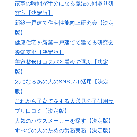
家事の時間が半分になる魔法の間取り研
究室【決定版】
新築一戸建て住宅性能向上研究会【決定
版】
健康住宅を新築一戸建てで建てる研究会
愛知支部【決定版】
美容整形はコスパと看板で選ぶ【決定
版】
気になるあの人のSNSフル活用【決定
版】
これから子育てをする人必見の子供用サ
プリ口コミ【決定版】
人気のハウスメーカーを探す【決定版】
すべての人のための労務実務【決定版】