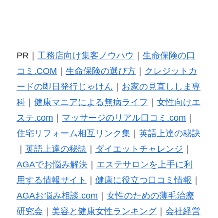
PR｜
工務店向け集客ノウハウ
｜
生命保険の口
コミ.COM
｜
生命保険の選び方
｜
クレジットカ
ードの即日発行じゃけん
｜
お家の見直ししま専
科
｜
健康マニアによる無病ライフ
｜
女性向けエ
ステ.com
｜
マッサージのリアル口コミ.com
｜
住宅リフォーム相互リンク集
｜
英語上達の秘訣
｜
英語上達の秘訣
｜
ダイエットチャレンジ
｜
AGAでお悩み解決
｜
エステサロンを上手に利
用する情報サイト
｜
健康に役立つ口コミ情報
｜
AGAお悩み相談.com
｜
女性のための薄毛治療
研究会
｜
美容と健康女性ランキング
｜
会社経営