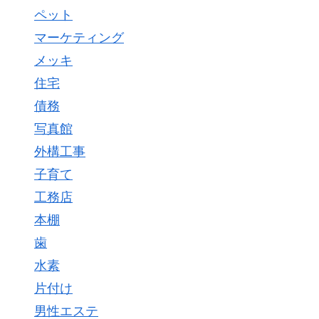
ペット
マーケティング
メッキ
住宅
債務
写真館
外構工事
子育て
工務店
本棚
歯
水素
片付け
男性エステ