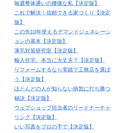
毎週整体通いの腰痛な私【決定版】
これで解決！信頼できる家づくり【決定
版】
この先10年使えるデマンドジェネレーシ
ョンの基本【決定版】
薄毛対策研究室【決定版】
輸入住宅、本当に大丈夫？【決定版】
リフォームするなら実績で工務店を選ぼ
う【決定版】
ほとんどの人が知らない病気に打ち勝つ
秘訣【決定版】
ウェブショップ担当者のリードナーチャ
リング【決定版】
いい写真をプロの手で【決定版】