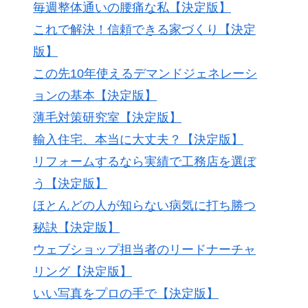
毎週整体通いの腰痛な私【決定版】
これで解決！信頼できる家づくり【決定
版】
この先10年使えるデマンドジェネレーシ
ョンの基本【決定版】
薄毛対策研究室【決定版】
輸入住宅、本当に大丈夫？【決定版】
リフォームするなら実績で工務店を選ぼ
う【決定版】
ほとんどの人が知らない病気に打ち勝つ
秘訣【決定版】
ウェブショップ担当者のリードナーチャ
リング【決定版】
いい写真をプロの手で【決定版】