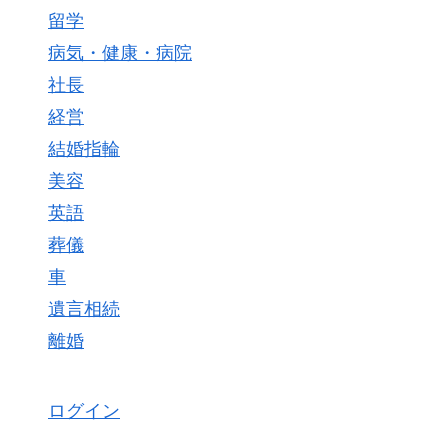
留学
病気・健康・病院
社長
経営
結婚指輪
美容
英語
葬儀
車
遺言相続
離婚
ログイン