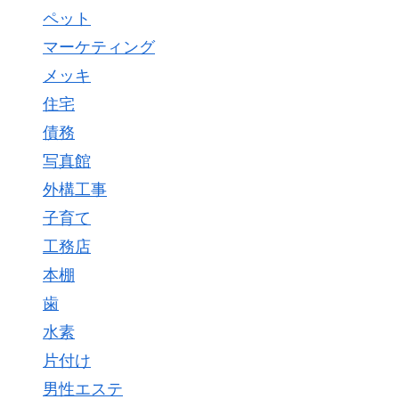
ペット
マーケティング
メッキ
住宅
債務
写真館
外構工事
子育て
工務店
本棚
歯
水素
片付け
男性エステ