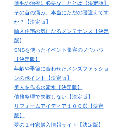
薄毛の治療に必要なこととは【決定版】
その首の痛み、本当にただの寝違えです
か？【決定版】
輸入住宅の気になるメンテナンス【決定
版】
SNSを使ったイベント集客のノウハウ
【決定版】
年齢や季節に合わせたメンズファッショ
ンのポイント【決定版】
美人を作る水素水【決定版】
債務整理で失敗しない【決定版】
リフォームアイディア１００選【決定
版】
夢の１軒家購入情報サイト【決定版】