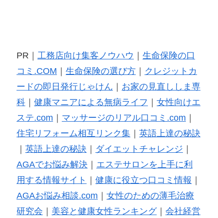
PR｜
工務店向け集客ノウハウ
｜
生命保険の口
コミ.COM
｜
生命保険の選び方
｜
クレジットカ
ードの即日発行じゃけん
｜
お家の見直ししま専
科
｜
健康マニアによる無病ライフ
｜
女性向けエ
ステ.com
｜
マッサージのリアル口コミ.com
｜
住宅リフォーム相互リンク集
｜
英語上達の秘訣
｜
英語上達の秘訣
｜
ダイエットチャレンジ
｜
AGAでお悩み解決
｜
エステサロンを上手に利
用する情報サイト
｜
健康に役立つ口コミ情報
｜
AGAお悩み相談.com
｜
女性のための薄毛治療
研究会
｜
美容と健康女性ランキング
｜
会社経営