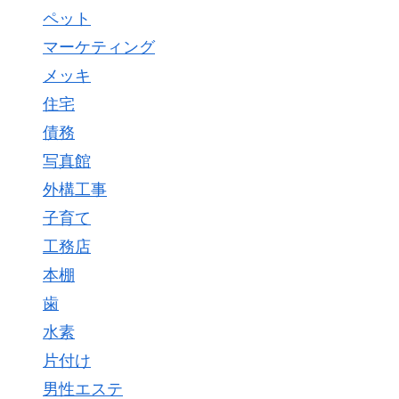
ペット
マーケティング
メッキ
住宅
債務
写真館
外構工事
子育て
工務店
本棚
歯
水素
片付け
男性エステ