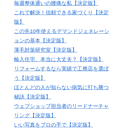
毎週整体通いの腰痛な私【決定版】
これで解決！信頼できる家づくり【決定
版】
この先10年使えるデマンドジェネレーシ
ョンの基本【決定版】
薄毛対策研究室【決定版】
輸入住宅、本当に大丈夫？【決定版】
リフォームするなら実績で工務店を選ぼ
う【決定版】
ほとんどの人が知らない病気に打ち勝つ
秘訣【決定版】
ウェブショップ担当者のリードナーチャ
リング【決定版】
いい写真をプロの手で【決定版】