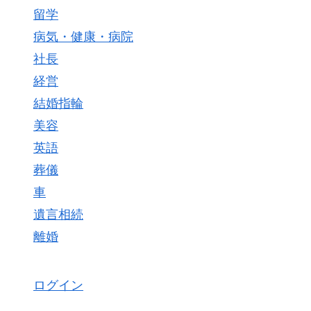
留学
病気・健康・病院
社長
経営
結婚指輪
美容
英語
葬儀
車
遺言相続
離婚
ログイン