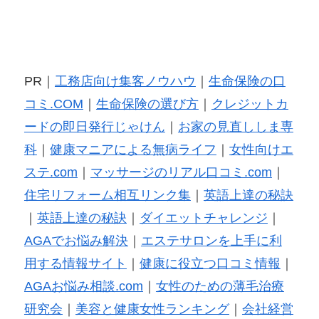
PR｜
工務店向け集客ノウハウ
｜
生命保険の口
コミ.COM
｜
生命保険の選び方
｜
クレジットカ
ードの即日発行じゃけん
｜
お家の見直ししま専
科
｜
健康マニアによる無病ライフ
｜
女性向けエ
ステ.com
｜
マッサージのリアル口コミ.com
｜
住宅リフォーム相互リンク集
｜
英語上達の秘訣
｜
英語上達の秘訣
｜
ダイエットチャレンジ
｜
AGAでお悩み解決
｜
エステサロンを上手に利
用する情報サイト
｜
健康に役立つ口コミ情報
｜
AGAお悩み相談.com
｜
女性のための薄毛治療
研究会
｜
美容と健康女性ランキング
｜
会社経営