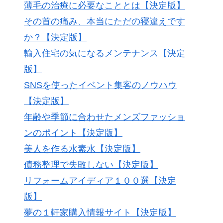
薄毛の治療に必要なこととは【決定版】
その首の痛み、本当にただの寝違えです
か？【決定版】
輸入住宅の気になるメンテナンス【決定
版】
SNSを使ったイベント集客のノウハウ
【決定版】
年齢や季節に合わせたメンズファッショ
ンのポイント【決定版】
美人を作る水素水【決定版】
債務整理で失敗しない【決定版】
リフォームアイディア１００選【決定
版】
夢の１軒家購入情報サイト【決定版】