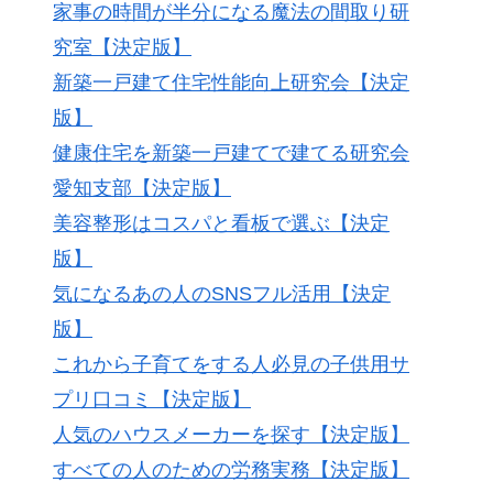
家事の時間が半分になる魔法の間取り研
究室【決定版】
新築一戸建て住宅性能向上研究会【決定
版】
健康住宅を新築一戸建てで建てる研究会
愛知支部【決定版】
美容整形はコスパと看板で選ぶ【決定
版】
気になるあの人のSNSフル活用【決定
版】
これから子育てをする人必見の子供用サ
プリ口コミ【決定版】
人気のハウスメーカーを探す【決定版】
すべての人のための労務実務【決定版】