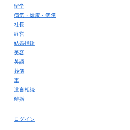
留学
病気・健康・病院
社長
経営
結婚指輪
美容
英語
葬儀
車
遺言相続
離婚
ログイン