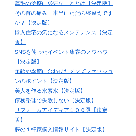
薄毛の治療に必要なこととは【決定版】
その首の痛み、本当にただの寝違えです
か？【決定版】
輸入住宅の気になるメンテナンス【決定
版】
SNSを使ったイベント集客のノウハウ
【決定版】
年齢や季節に合わせたメンズファッショ
ンのポイント【決定版】
美人を作る水素水【決定版】
債務整理で失敗しない【決定版】
リフォームアイディア１００選【決定
版】
夢の１軒家購入情報サイト【決定版】