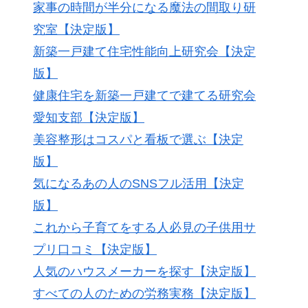
家事の時間が半分になる魔法の間取り研
究室【決定版】
新築一戸建て住宅性能向上研究会【決定
版】
健康住宅を新築一戸建てで建てる研究会
愛知支部【決定版】
美容整形はコスパと看板で選ぶ【決定
版】
気になるあの人のSNSフル活用【決定
版】
これから子育てをする人必見の子供用サ
プリ口コミ【決定版】
人気のハウスメーカーを探す【決定版】
すべての人のための労務実務【決定版】