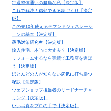
毎週整体通いの腰痛な私【決定版】
これで解決！信頼できる家づくり【決定
版】
この先10年使えるデマンドジェネレーシ
ョンの基本【決定版】
薄毛対策研究室【決定版】
輸入住宅、本当に大丈夫？【決定版】
リフォームするなら実績で工務店を選ぼ
う【決定版】
ほとんどの人が知らない病気に打ち勝つ
秘訣【決定版】
ウェブショップ担当者のリードナーチャ
リング【決定版】
いい写真をプロの手で【決定版】