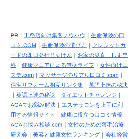
PR｜
工務店向け集客ノウハウ
｜
生命保険の口
コミ.COM
｜
生命保険の選び方
｜
クレジットカ
ードの即日発行じゃけん
｜
お家の見直ししま専
科
｜
健康マニアによる無病ライフ
｜
女性向けエ
ステ.com
｜
マッサージのリアル口コミ.com
｜
住宅リフォーム相互リンク集
｜
英語上達の秘訣
｜
英語上達の秘訣
｜
ダイエットチャレンジ
｜
AGAでお悩み解決
｜
エステサロンを上手に利
用する情報サイト
｜
健康に役立つ口コミ情報
｜
AGAお悩み相談.com
｜
女性のための薄毛治療
研究会
｜
美容と健康女性ランキング
｜
会社経営