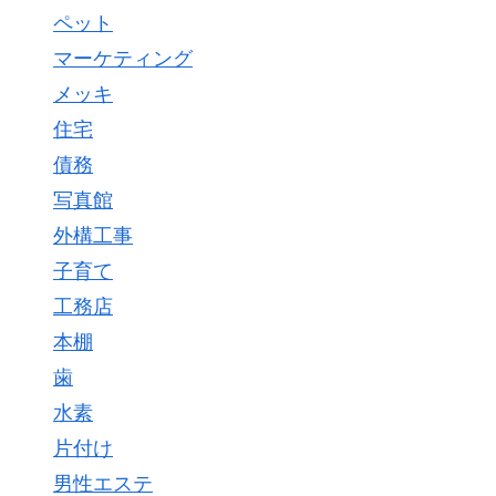
ペット
マーケティング
メッキ
住宅
債務
写真館
外構工事
子育て
工務店
本棚
歯
水素
片付け
男性エステ