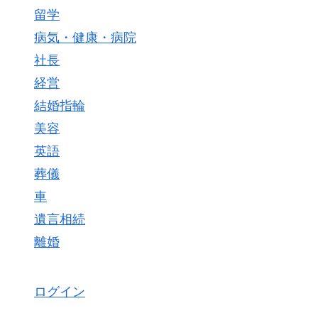
留学
病気・健康・病院
社長
経営
結婚指輪
美容
英語
葬儀
車
遺言相続
離婚
ログイン