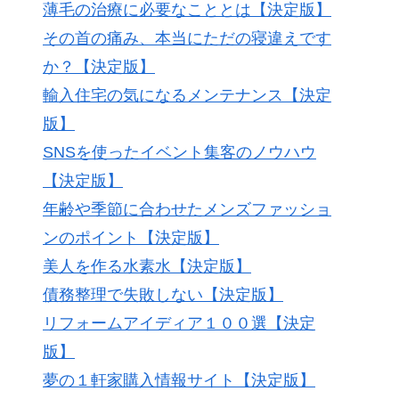
薄毛の治療に必要なこととは【決定版】
その首の痛み、本当にただの寝違えです
か？【決定版】
輸入住宅の気になるメンテナンス【決定
版】
SNSを使ったイベント集客のノウハウ
【決定版】
年齢や季節に合わせたメンズファッショ
ンのポイント【決定版】
美人を作る水素水【決定版】
債務整理で失敗しない【決定版】
リフォームアイディア１００選【決定
版】
夢の１軒家購入情報サイト【決定版】