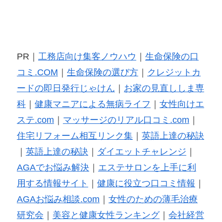
PR｜
工務店向け集客ノウハウ
｜
生命保険の口
コミ.COM
｜
生命保険の選び方
｜
クレジットカ
ードの即日発行じゃけん
｜
お家の見直ししま専
科
｜
健康マニアによる無病ライフ
｜
女性向けエ
ステ.com
｜
マッサージのリアル口コミ.com
｜
住宅リフォーム相互リンク集
｜
英語上達の秘訣
｜
英語上達の秘訣
｜
ダイエットチャレンジ
｜
AGAでお悩み解決
｜
エステサロンを上手に利
用する情報サイト
｜
健康に役立つ口コミ情報
｜
AGAお悩み相談.com
｜
女性のための薄毛治療
研究会
｜
美容と健康女性ランキング
｜
会社経営