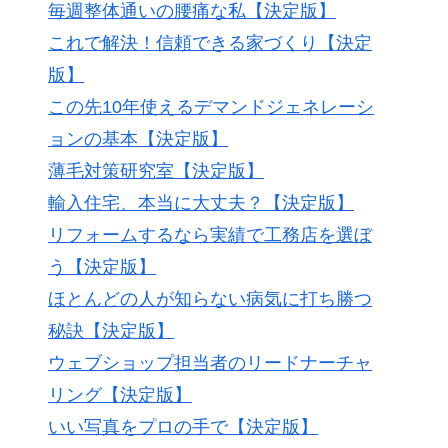
毎週整体通いの腰痛な私【決定版】
これで解決！信頼できる家づくり【決定
版】
この先10年使えるデマンドジェネレーシ
ョンの基本【決定版】
薄毛対策研究室【決定版】
輸入住宅、本当に大丈夫？【決定版】
リフォームするなら実績で工務店を選ぼ
う【決定版】
ほとんどの人が知らない病気に打ち勝つ
秘訣【決定版】
ウェブショップ担当者のリードナーチャ
リング【決定版】
いい写真をプロの手で【決定版】