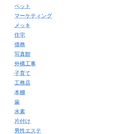
ペット
マーケティング
メッキ
住宅
債務
写真館
外構工事
子育て
工務店
本棚
歯
水素
片付け
男性エステ