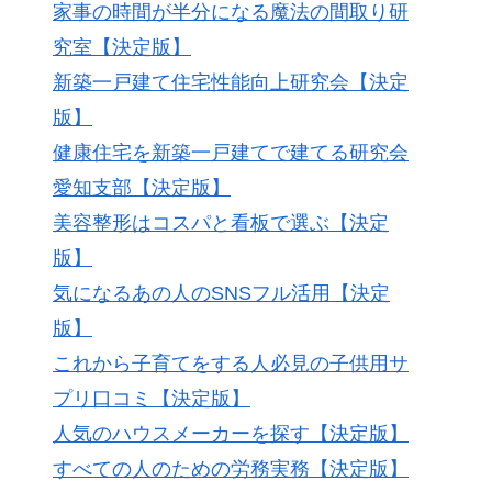
家事の時間が半分になる魔法の間取り研
究室【決定版】
新築一戸建て住宅性能向上研究会【決定
版】
健康住宅を新築一戸建てで建てる研究会
愛知支部【決定版】
美容整形はコスパと看板で選ぶ【決定
版】
気になるあの人のSNSフル活用【決定
版】
これから子育てをする人必見の子供用サ
プリ口コミ【決定版】
人気のハウスメーカーを探す【決定版】
すべての人のための労務実務【決定版】