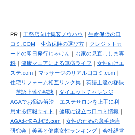
PR｜
工務店向け集客ノウハウ
｜
生命保険の口
コミ.COM
｜
生命保険の選び方
｜
クレジットカ
ードの即日発行じゃけん
｜
お家の見直ししま専
科
｜
健康マニアによる無病ライフ
｜
女性向けエ
ステ.com
｜
マッサージのリアル口コミ.com
｜
住宅リフォーム相互リンク集
｜
英語上達の秘訣
｜
英語上達の秘訣
｜
ダイエットチャレンジ
｜
AGAでお悩み解決
｜
エステサロンを上手に利
用する情報サイト
｜
健康に役立つ口コミ情報
｜
AGAお悩み相談.com
｜
女性のための薄毛治療
研究会
｜
美容と健康女性ランキング
｜
会社経営