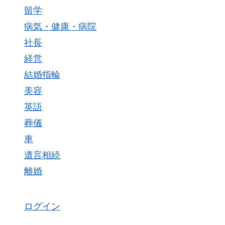
留学
病気・健康・病院
社長
経営
結婚指輪
美容
英語
葬儀
車
遺言相続
離婚
ログイン