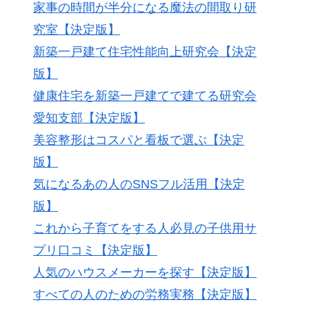
家事の時間が半分になる魔法の間取り研
究室【決定版】
新築一戸建て住宅性能向上研究会【決定
版】
健康住宅を新築一戸建てで建てる研究会
愛知支部【決定版】
美容整形はコスパと看板で選ぶ【決定
版】
気になるあの人のSNSフル活用【決定
版】
これから子育てをする人必見の子供用サ
プリ口コミ【決定版】
人気のハウスメーカーを探す【決定版】
すべての人のための労務実務【決定版】