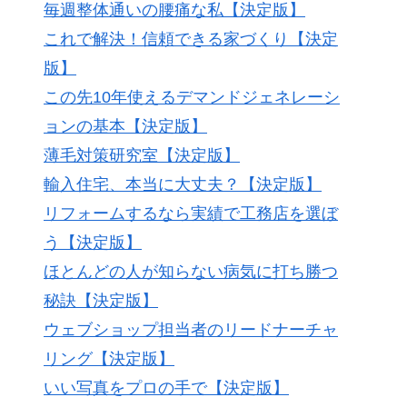
毎週整体通いの腰痛な私【決定版】
これで解決！信頼できる家づくり【決定
版】
この先10年使えるデマンドジェネレーシ
ョンの基本【決定版】
薄毛対策研究室【決定版】
輸入住宅、本当に大丈夫？【決定版】
リフォームするなら実績で工務店を選ぼ
う【決定版】
ほとんどの人が知らない病気に打ち勝つ
秘訣【決定版】
ウェブショップ担当者のリードナーチャ
リング【決定版】
いい写真をプロの手で【決定版】