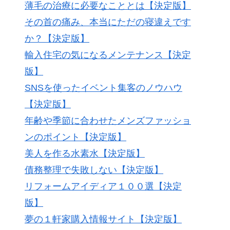
薄毛の治療に必要なこととは【決定版】
その首の痛み、本当にただの寝違えです
か？【決定版】
輸入住宅の気になるメンテナンス【決定
版】
SNSを使ったイベント集客のノウハウ
【決定版】
年齢や季節に合わせたメンズファッショ
ンのポイント【決定版】
美人を作る水素水【決定版】
債務整理で失敗しない【決定版】
リフォームアイディア１００選【決定
版】
夢の１軒家購入情報サイト【決定版】