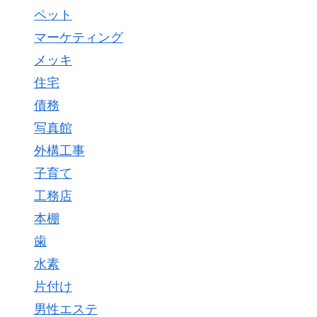
ペット
マーケティング
メッキ
住宅
債務
写真館
外構工事
子育て
工務店
本棚
歯
水素
片付け
男性エステ