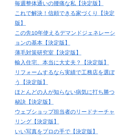
毎週整体通いの腰痛な私【決定版】
これで解決！信頼できる家づくり【決定
版】
この先10年使えるデマンドジェネレーシ
ョンの基本【決定版】
薄毛対策研究室【決定版】
輸入住宅、本当に大丈夫？【決定版】
リフォームするなら実績で工務店を選ぼ
う【決定版】
ほとんどの人が知らない病気に打ち勝つ
秘訣【決定版】
ウェブショップ担当者のリードナーチャ
リング【決定版】
いい写真をプロの手で【決定版】