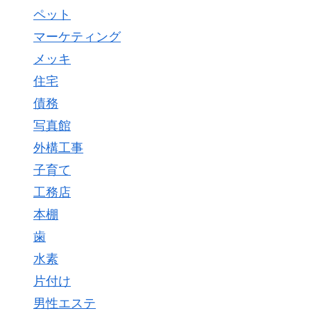
ペット
マーケティング
メッキ
住宅
債務
写真館
外構工事
子育て
工務店
本棚
歯
水素
片付け
男性エステ