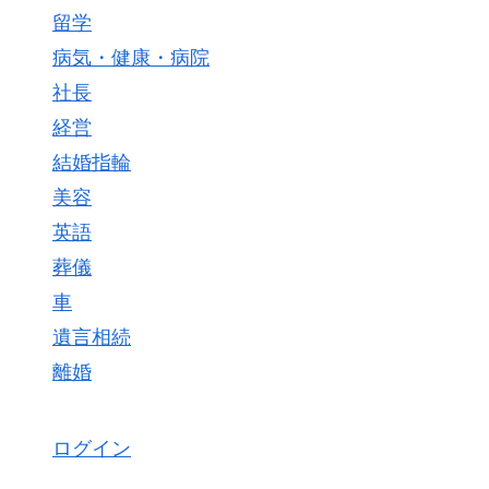
留学
病気・健康・病院
社長
経営
結婚指輪
美容
英語
葬儀
車
遺言相続
離婚
ログイン