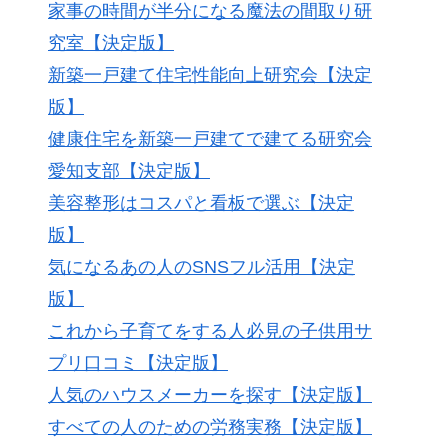
家事の時間が半分になる魔法の間取り研
究室【決定版】
新築一戸建て住宅性能向上研究会【決定
版】
健康住宅を新築一戸建てで建てる研究会
愛知支部【決定版】
美容整形はコスパと看板で選ぶ【決定
版】
気になるあの人のSNSフル活用【決定
版】
これから子育てをする人必見の子供用サ
プリ口コミ【決定版】
人気のハウスメーカーを探す【決定版】
すべての人のための労務実務【決定版】