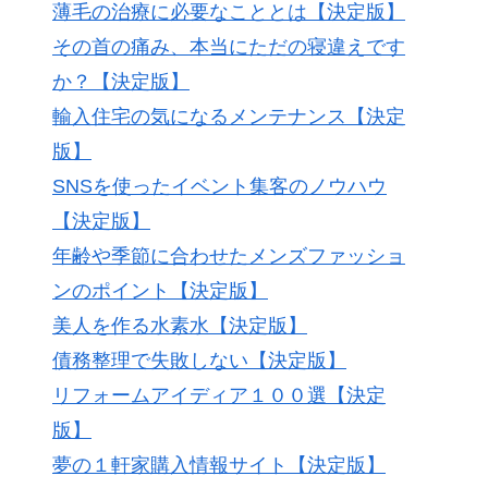
薄毛の治療に必要なこととは【決定版】
その首の痛み、本当にただの寝違えです
か？【決定版】
輸入住宅の気になるメンテナンス【決定
版】
SNSを使ったイベント集客のノウハウ
【決定版】
年齢や季節に合わせたメンズファッショ
ンのポイント【決定版】
美人を作る水素水【決定版】
債務整理で失敗しない【決定版】
リフォームアイディア１００選【決定
版】
夢の１軒家購入情報サイト【決定版】