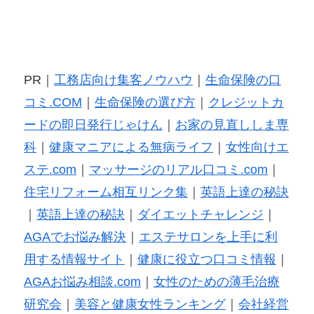
PR｜
工務店向け集客ノウハウ
｜
生命保険の口
コミ.COM
｜
生命保険の選び方
｜
クレジットカ
ードの即日発行じゃけん
｜
お家の見直ししま専
科
｜
健康マニアによる無病ライフ
｜
女性向けエ
ステ.com
｜
マッサージのリアル口コミ.com
｜
住宅リフォーム相互リンク集
｜
英語上達の秘訣
｜
英語上達の秘訣
｜
ダイエットチャレンジ
｜
AGAでお悩み解決
｜
エステサロンを上手に利
用する情報サイト
｜
健康に役立つ口コミ情報
｜
AGAお悩み相談.com
｜
女性のための薄毛治療
研究会
｜
美容と健康女性ランキング
｜
会社経営