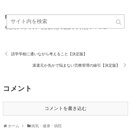
病気を笑えるココロモチ【決定版】
『病気を笑えるココロモチ』は、病気・健康・病院についてプロが説
明したブログです。 ぜひ訪問して役立ててください！ URL:
語学学校に通いながら考えること【決定版】
派遣元か先かで悩まない労務管理の線引【決定版】
コメント
コメントを書き込む
ホーム
病気・健康・病院