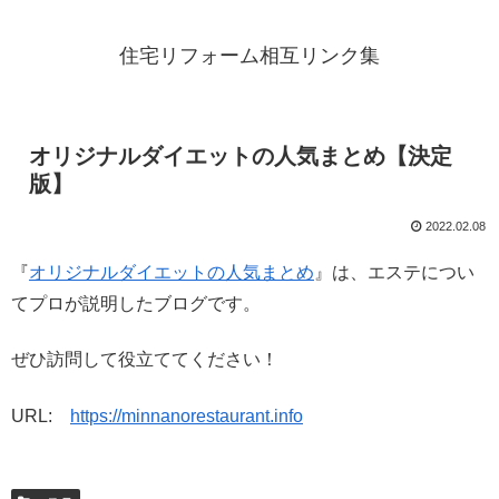
住宅リフォーム相互リンク集
オリジナルダイエットの人気まとめ【決定
版】
2022.02.08
『
オリジナルダイエットの人気まとめ
』は、エステについ
てプロが説明したブログです。
ぜひ訪問して役立ててください！
URL:
https://minnanorestaurant.info