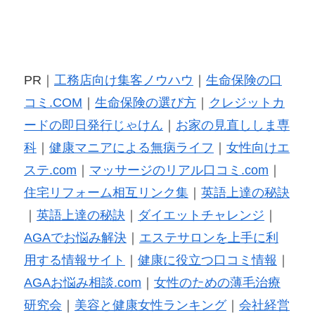
PR｜
工務店向け集客ノウハウ
｜
生命保険の口
コミ.COM
｜
生命保険の選び方
｜
クレジットカ
ードの即日発行じゃけん
｜
お家の見直ししま専
科
｜
健康マニアによる無病ライフ
｜
女性向けエ
ステ.com
｜
マッサージのリアル口コミ.com
｜
住宅リフォーム相互リンク集
｜
英語上達の秘訣
｜
英語上達の秘訣
｜
ダイエットチャレンジ
｜
AGAでお悩み解決
｜
エステサロンを上手に利
用する情報サイト
｜
健康に役立つ口コミ情報
｜
AGAお悩み相談.com
｜
女性のための薄毛治療
研究会
｜
美容と健康女性ランキング
｜
会社経営