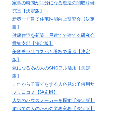
家事の時間が半分になる魔法の間取り研
究室【決定版】
新築一戸建て住宅性能向上研究会【決定
版】
健康住宅を新築一戸建てで建てる研究会
愛知支部【決定版】
美容整形はコスパと看板で選ぶ【決定
版】
気になるあの人のSNSフル活用【決定
版】
これから子育てをする人必見の子供用サ
プリ口コミ【決定版】
人気のハウスメーカーを探す【決定版】
すべての人のための労務実務【決定版】