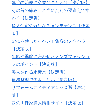
薄毛の治療に必要なこととは【決定版】
その首の痛み、本当にただの寝違えです
か？【決定版】
輸入住宅の気になるメンテナンス【決定
版】
SNSを使ったイベント集客のノウハウ
【決定版】
年齢や季節に合わせたメンズファッショ
ンのポイント【決定版】
美人を作る水素水【決定版】
債務整理で失敗しない【決定版】
リフォームアイディア１００選【決定
版】
夢の１軒家購入情報サイト【決定版】