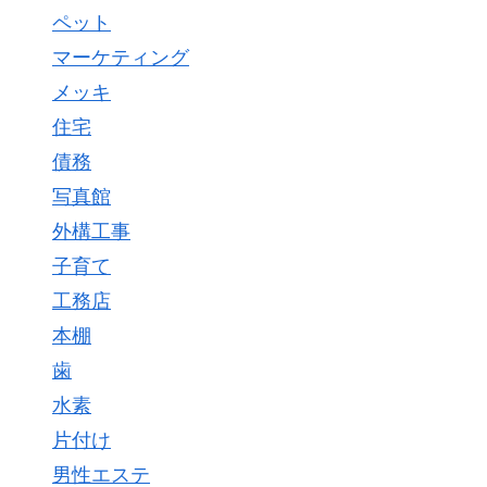
ペット
マーケティング
メッキ
住宅
債務
写真館
外構工事
子育て
工務店
本棚
歯
水素
片付け
男性エステ