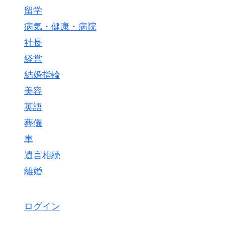
留学
病気・健康・病院
社長
経営
結婚指輪
美容
英語
葬儀
車
遺言相続
離婚
ログイン