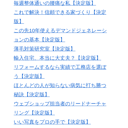
毎週整体通いの腰痛な私【決定版】
これで解決！信頼できる家づくり【決定
版】
この先10年使えるデマンドジェネレーシ
ョンの基本【決定版】
薄毛対策研究室【決定版】
輸入住宅、本当に大丈夫？【決定版】
リフォームするなら実績で工務店を選ぼ
う【決定版】
ほとんどの人が知らない病気に打ち勝つ
秘訣【決定版】
ウェブショップ担当者のリードナーチャ
リング【決定版】
いい写真をプロの手で【決定版】