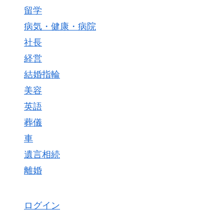
留学
病気・健康・病院
社長
経営
結婚指輪
美容
英語
葬儀
車
遺言相続
離婚
ログイン