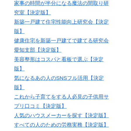
家事の時間が半分になる魔法の間取り研
究室【決定版】
新築一戸建て住宅性能向上研究会【決定
版】
健康住宅を新築一戸建てで建てる研究会
愛知支部【決定版】
美容整形はコスパと看板で選ぶ【決定
版】
気になるあの人のSNSフル活用【決定
版】
これから子育てをする人必見の子供用サ
プリ口コミ【決定版】
人気のハウスメーカーを探す【決定版】
すべての人のための労務実務【決定版】