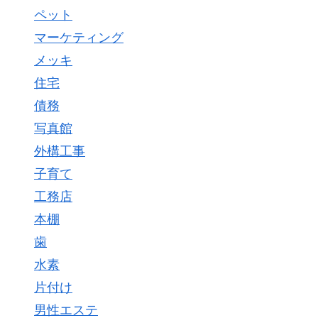
ペット
マーケティング
メッキ
住宅
債務
写真館
外構工事
子育て
工務店
本棚
歯
水素
片付け
男性エステ