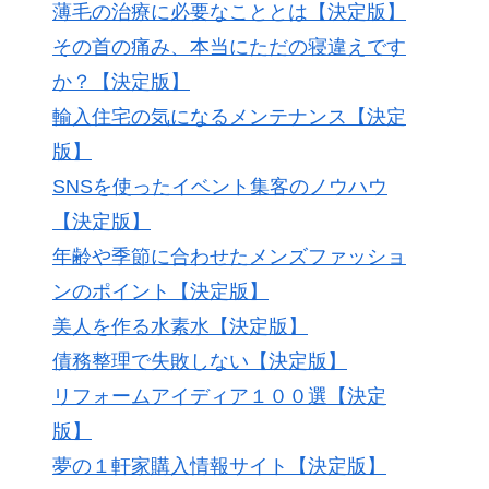
薄毛の治療に必要なこととは【決定版】
その首の痛み、本当にただの寝違えです
か？【決定版】
輸入住宅の気になるメンテナンス【決定
版】
SNSを使ったイベント集客のノウハウ
【決定版】
年齢や季節に合わせたメンズファッショ
ンのポイント【決定版】
美人を作る水素水【決定版】
債務整理で失敗しない【決定版】
リフォームアイディア１００選【決定
版】
夢の１軒家購入情報サイト【決定版】