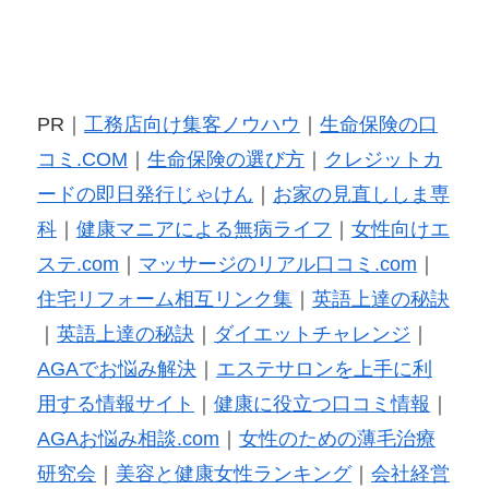
PR｜
工務店向け集客ノウハウ
｜
生命保険の口
コミ.COM
｜
生命保険の選び方
｜
クレジットカ
ードの即日発行じゃけん
｜
お家の見直ししま専
科
｜
健康マニアによる無病ライフ
｜
女性向けエ
ステ.com
｜
マッサージのリアル口コミ.com
｜
住宅リフォーム相互リンク集
｜
英語上達の秘訣
｜
英語上達の秘訣
｜
ダイエットチャレンジ
｜
AGAでお悩み解決
｜
エステサロンを上手に利
用する情報サイト
｜
健康に役立つ口コミ情報
｜
AGAお悩み相談.com
｜
女性のための薄毛治療
研究会
｜
美容と健康女性ランキング
｜
会社経営