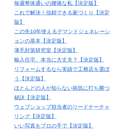
毎週整体通いの腰痛な私【決定版】
これで解決！信頼できる家づくり【決定
版】
この先10年使えるデマンドジェネレーシ
ョンの基本【決定版】
薄毛対策研究室【決定版】
輸入住宅、本当に大丈夫？【決定版】
リフォームするなら実績で工務店を選ぼ
う【決定版】
ほとんどの人が知らない病気に打ち勝つ
秘訣【決定版】
ウェブショップ担当者のリードナーチャ
リング【決定版】
いい写真をプロの手で【決定版】