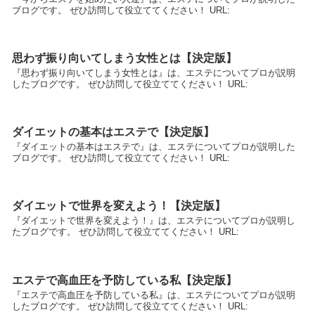
ブログです。 ぜひ訪問して役立ててください！ URL:
思わず振り向いてしまう女性とは【決定版】
『思わず振り向いてしまう女性とは』は、エステについてプロが説明
したブログです。 ぜひ訪問して役立ててください！ URL:
ダイエットの基本はエステで【決定版】
『ダイエットの基本はエステで』は、エステについてプロが説明した
ブログです。 ぜひ訪問して役立ててください！ URL:
ダイエットで世界を変えよう！【決定版】
『ダイエットで世界を変えよう！』は、エステについてプロが説明し
たブログです。 ぜひ訪問して役立ててください！ URL:
エステで高血圧を予防している私【決定版】
『エステで高血圧を予防している私』は、エステについてプロが説明
したブログです。 ぜひ訪問して役立ててください！ URL: