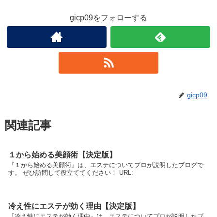
gicp09をフォローする
gicp09
関連記事
１から始める美顔術【決定版】
『１から始める美顔術』は、エステについてプロが説明したブログで
す。 ぜひ訪問して役立ててください！ URL:
冷え性にエステが効く理由【決定版】
『冷え性にエステが効く理由』は、エステについてプロが説明したブ