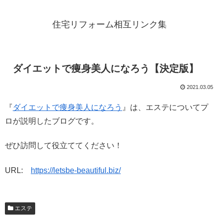
住宅リフォーム相互リンク集
ダイエットで痩身美人になろう【決定版】
2021.03.05
『
ダイエットで痩身美人になろう
』は、エステについてプ
ロが説明したブログです。
ぜひ訪問して役立ててください！
URL:
https://letsbe-beautiful.biz/
エステ