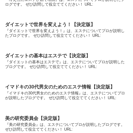
ログです。 ぜひ訪問して役立ててください！ URL:
ダイエットで世界を変えよう！【決定版】
『ダイエットで世界を変えよう！』は、エステについてプロが説明し
たブログです。 ぜひ訪問して役立ててください！ URL:
ダイエットの基本はエステで【決定版】
『ダイエットの基本はエステで』は、エステについてプロが説明した
ブログです。 ぜひ訪問して役立ててください！ URL:
イマドキの30代男女のためのエステ情報【決定版】
『イマドキの30代男女のためのエステ情報』は、エステについてプロ
が説明したブログです。 ぜひ訪問して役立ててください！ URL:
美の研究委員会【決定版】
『美の研究委員会』は、エステについてプロが説明したブログです。
ぜひ訪問して役立ててください！ URL: