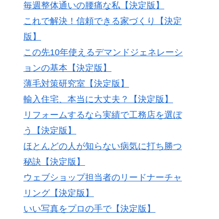
毎週整体通いの腰痛な私【決定版】
これで解決！信頼できる家づくり【決定
版】
この先10年使えるデマンドジェネレーシ
ョンの基本【決定版】
薄毛対策研究室【決定版】
輸入住宅、本当に大丈夫？【決定版】
リフォームするなら実績で工務店を選ぼ
う【決定版】
ほとんどの人が知らない病気に打ち勝つ
秘訣【決定版】
ウェブショップ担当者のリードナーチャ
リング【決定版】
いい写真をプロの手で【決定版】