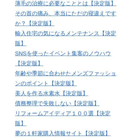
薄毛の治療に必要なこととは【決定版】
その首の痛み、本当にただの寝違えです
か？【決定版】
輸入住宅の気になるメンテナンス【決定
版】
SNSを使ったイベント集客のノウハウ
【決定版】
年齢や季節に合わせたメンズファッショ
ンのポイント【決定版】
美人を作る水素水【決定版】
債務整理で失敗しない【決定版】
リフォームアイディア１００選【決定
版】
夢の１軒家購入情報サイト【決定版】