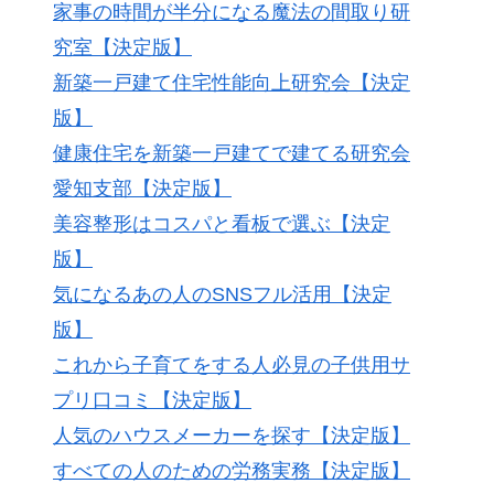
家事の時間が半分になる魔法の間取り研
究室【決定版】
新築一戸建て住宅性能向上研究会【決定
版】
健康住宅を新築一戸建てで建てる研究会
愛知支部【決定版】
美容整形はコスパと看板で選ぶ【決定
版】
気になるあの人のSNSフル活用【決定
版】
これから子育てをする人必見の子供用サ
プリ口コミ【決定版】
人気のハウスメーカーを探す【決定版】
すべての人のための労務実務【決定版】