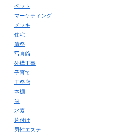
ペット
マーケティング
メッキ
住宅
債務
写真館
外構工事
子育て
工務店
本棚
歯
水素
片付け
男性エステ