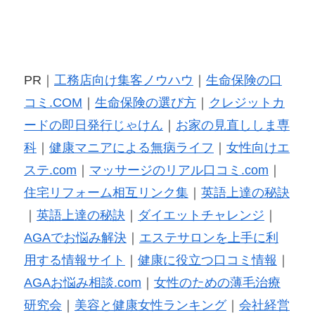
PR｜
工務店向け集客ノウハウ
｜
生命保険の口
コミ.COM
｜
生命保険の選び方
｜
クレジットカ
ードの即日発行じゃけん
｜
お家の見直ししま専
科
｜
健康マニアによる無病ライフ
｜
女性向けエ
ステ.com
｜
マッサージのリアル口コミ.com
｜
住宅リフォーム相互リンク集
｜
英語上達の秘訣
｜
英語上達の秘訣
｜
ダイエットチャレンジ
｜
AGAでお悩み解決
｜
エステサロンを上手に利
用する情報サイト
｜
健康に役立つ口コミ情報
｜
AGAお悩み相談.com
｜
女性のための薄毛治療
研究会
｜
美容と健康女性ランキング
｜
会社経営