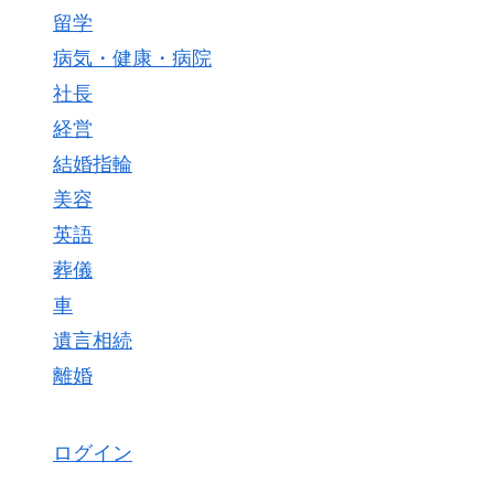
留学
病気・健康・病院
社長
経営
結婚指輪
美容
英語
葬儀
車
遺言相続
離婚
ログイン