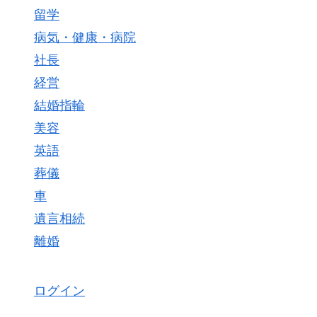
留学
病気・健康・病院
社長
経営
結婚指輪
美容
英語
葬儀
車
遺言相続
離婚
ログイン