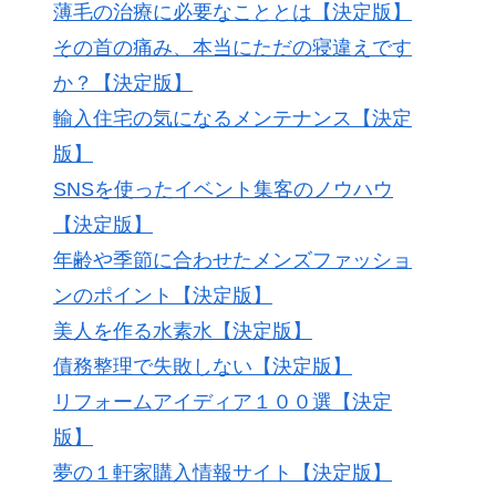
薄毛の治療に必要なこととは【決定版】
その首の痛み、本当にただの寝違えです
か？【決定版】
輸入住宅の気になるメンテナンス【決定
版】
SNSを使ったイベント集客のノウハウ
【決定版】
年齢や季節に合わせたメンズファッショ
ンのポイント【決定版】
美人を作る水素水【決定版】
債務整理で失敗しない【決定版】
リフォームアイディア１００選【決定
版】
夢の１軒家購入情報サイト【決定版】