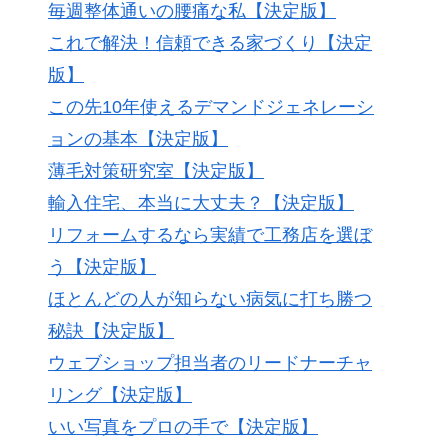
毎週整体通いの腰痛な私【決定版】
これで解決！信頼できる家づくり【決定
版】
この先10年使えるデマンドジェネレーシ
ョンの基本【決定版】
薄毛対策研究室【決定版】
輸入住宅、本当に大丈夫？【決定版】
リフォームするなら実績で工務店を選ぼ
う【決定版】
ほとんどの人が知らない病気に打ち勝つ
秘訣【決定版】
ウェブショップ担当者のリードナーチャ
リング【決定版】
いい写真をプロの手で【決定版】