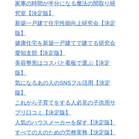
家事の時間が半分になる魔法の間取り研
究室【決定版】
新築一戸建て住宅性能向上研究会【決定
版】
健康住宅を新築一戸建てで建てる研究会
愛知支部【決定版】
美容整形はコスパと看板で選ぶ【決定
版】
気になるあの人のSNSフル活用【決定
版】
これから子育てをする人必見の子供用サ
プリ口コミ【決定版】
人気のハウスメーカーを探す【決定版】
すべての人のための労務実務【決定版】