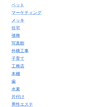
ペット
マーケティング
メッキ
住宅
債務
写真館
外構工事
子育て
工務店
本棚
歯
水素
片付け
男性エステ