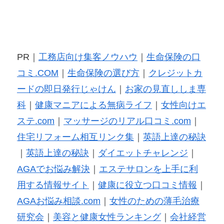
PR｜
工務店向け集客ノウハウ
｜
生命保険の口
コミ.COM
｜
生命保険の選び方
｜
クレジットカ
ードの即日発行じゃけん
｜
お家の見直ししま専
科
｜
健康マニアによる無病ライフ
｜
女性向けエ
ステ.com
｜
マッサージのリアル口コミ.com
｜
住宅リフォーム相互リンク集
｜
英語上達の秘訣
｜
英語上達の秘訣
｜
ダイエットチャレンジ
｜
AGAでお悩み解決
｜
エステサロンを上手に利
用する情報サイト
｜
健康に役立つ口コミ情報
｜
AGAお悩み相談.com
｜
女性のための薄毛治療
研究会
｜
美容と健康女性ランキング
｜
会社経営